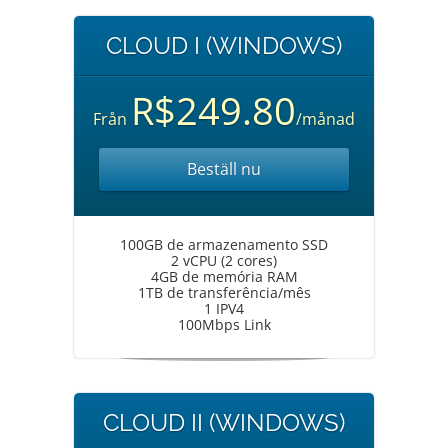
CLOUD I (WINDOWS)
R$249.80
Från
/månad
Beställ nu
100GB de armazenamento SSD
2 vCPU (2 cores)
4GB de memória RAM
1TB de transferência/mês
1 IPV4
100Mbps Link
CLOUD II (WINDOWS)