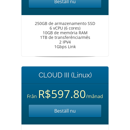
Beställ nu
250GB de armazenamento SSD
6 vCPU (6 cores)
10GB de memória RAM
1TB de transferência/mês
2 IPV4
1Gbps Link
CLOUD III (Linux)
R$597.80
Från
/månad
Beställ nu