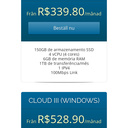
R$339.80
Från
/månad
Beställ nu
150GB de armazenamento SSD
4 vCPU (4 cores)
6GB de memória RAM
1TB de transferência/mês
1 IPV4
100Mbps Link
CLOUD III (WINDOWS)
R$528.90
Från
/månad