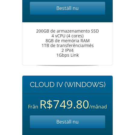
Beställ nu
200GB de armazenamento SSD
4 vCPU (4 cores)
8GB de memória RAM
1TB de transferência/mês
2 IPV4
1Gbps Link
CLOUD IV (WINDOWS)
R$749.80
Från
/månad
Beställ nu