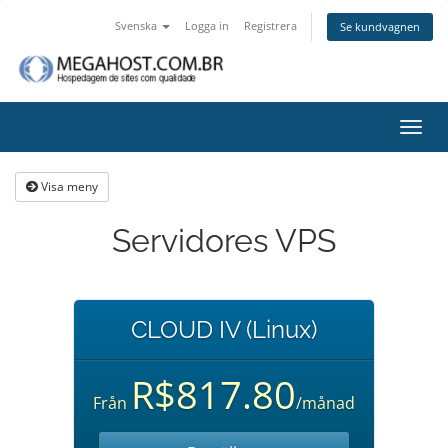
Svenska
Logga in
Registrera
Se kundvagnen
Växla
navig
Visa meny
Servidores VPS
CLOUD IV (Linux)
R$817.80
Från
/månad