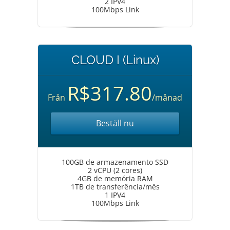
2 IPV4
100Mbps Link
CLOUD I (Linux)
R$317.80
Från
/månad
Beställ nu
100GB de armazenamento SSD
2 vCPU (2 cores)
4GB de memória RAM
1TB de transferência/mês
1 IPV4
100Mbps Link