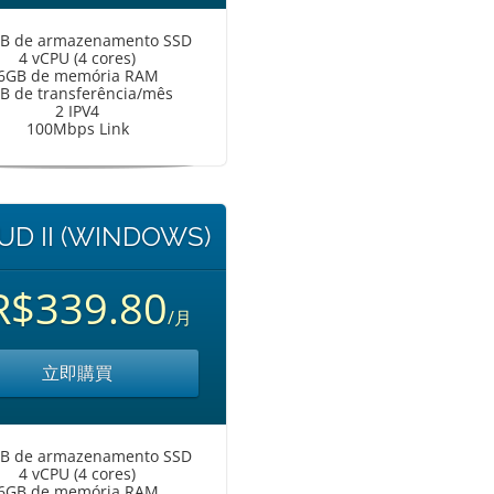
B de armazenamento SSD
4 vCPU (4 cores)
6GB de memória RAM
B de transferência/mês
2 IPV4
100Mbps Link
UD II (WINDOWS)
R$339.80
/月
立即購買
B de armazenamento SSD
4 vCPU (4 cores)
6GB de memória RAM