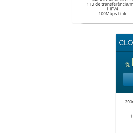
1TB de transferência/
1 IPV4
100Mbps Link
CLO
從
200
1