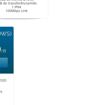
B de transferência/mês
1 IPV4
100Mbps Link
OWS)
0
/月
 SSD
M
ês