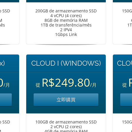
o SSD
200GB de armazenamento SSD
150G
4 vCPU (4 cores)
M
8GB de memória RAM
mês
1TB de transferência/mês
1T
2 IPV4
1Gbps Link
x)
CLOUD I (WINDOWS)
CLO
0
R$249.80
/月
從
/月
從
立即購買
o SSD
100GB de armazenamento SSD
150G
2 vCPU (2 cores)
M
4GB de memória RAM