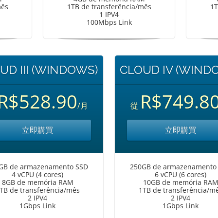
mês
1TB de transferência/mês
1T
1 IPV4
100Mbps Link
UD III (WINDOWS)
CLOUD IV (WIND
R$528.90
R$749.8
/月
從
立即購買
立即購買
GB de armazenamento SSD
250GB de armazenamento
4 vCPU (4 cores)
6 vCPU (6 cores)
8GB de memória RAM
10GB de memória RA
TB de transferência/mês
1TB de transferência/m
2 IPV4
2 IPV4
1Gbps Link
1Gbps Link