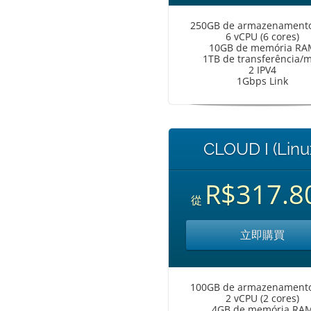
250GB de armazenament
6 vCPU (6 cores)
10GB de memória RA
1TB de transferência/
2 IPV4
1Gbps Link
CLOUD I (Linu
R$317.8
從
立即購買
100GB de armazenament
2 vCPU (2 cores)
4GB de memória RA