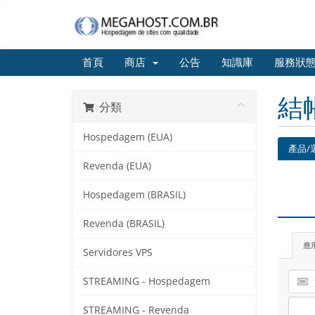
首頁
商店
公告
知識庫
服務狀
結
分類
Hospedagem (EUA)
產品/
Revenda (EUA)
Hospedagem (BRASIL)
Revenda (BRASIL)
應
Servidores VPS
STREAMING - Hospedagem
STREAMING - Revenda