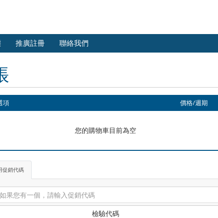
態
推廣註冊
聯絡我們
帳
選項
價格/週期
您的購物車目前為空
用促銷代碼
檢驗代碼