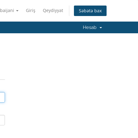
baijani
Giriş
Qeydiyyat
Səbətə bax
Hesab