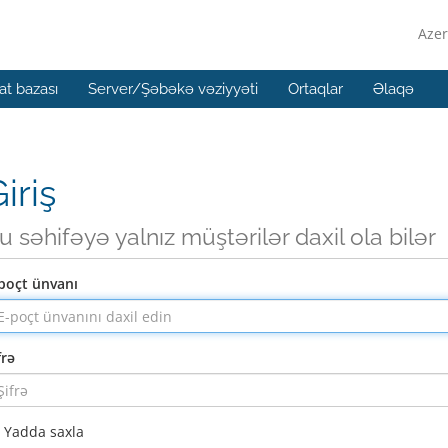
Azer
t bazası
Server/Şəbəkə vəziyyəti
Ortaqlar
Əlaqə
iriş
u səhifəyə yalnız müştərilər daxil ola bilər
poçt ünvanı
frə
Yadda saxla