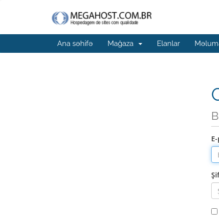
Ana səhifə
Mağaza
Elanlar
Məluma
G
B
E-
Şi