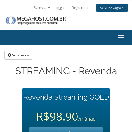
Svenska
Logga in
Registrera
Se kundvagnen
Växla
navig
Visa meny
STREAMING - Revenda
Revenda Streaming GOLD
R$98.90
/månad