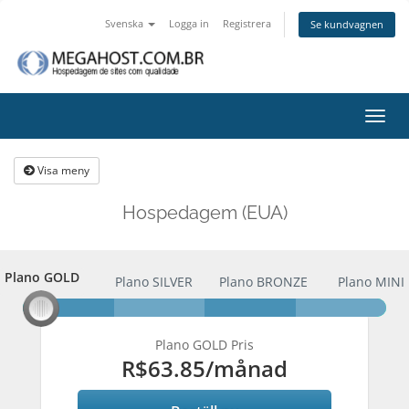
Svenska
Logga in
Registrera
Se kundvagnen
Växla
navig
Visa meny
Hospedagem (EUA)
Plano GOLD
Plano GOLD
Plano SILVER
Plano BRONZE
Plano MINI
Plano GOLD Pris
R$63.85
/månad