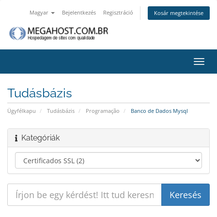
Magyar
Bejelentkezés
Regisztráció
Kosár megtekintése
Váltá
a
navig
Tudásbázis
Ügyfélkapu
Tudásbázis
Programação
Banco de Dados Mysql
Kategóriák