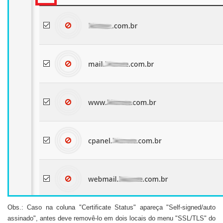
Obs.: Caso na coluna "Certificate Status" apareça "Self-signed/auto
assinado", antes deve removê-lo em dois locais do menu "SSL/TLS" do